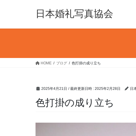
コ
ナ
ン
ビ
日本婚礼写真協会
テ
ゲ
ン
ー
ツ
シ
へ
ョ
ス
ン
キ
に
ッ
移
HOME
ブログ
色打掛の成り立ち
プ
動
2025年4月21日
/ 最終更新日時 :
2025年2月28日
日
色打掛の成り立ち