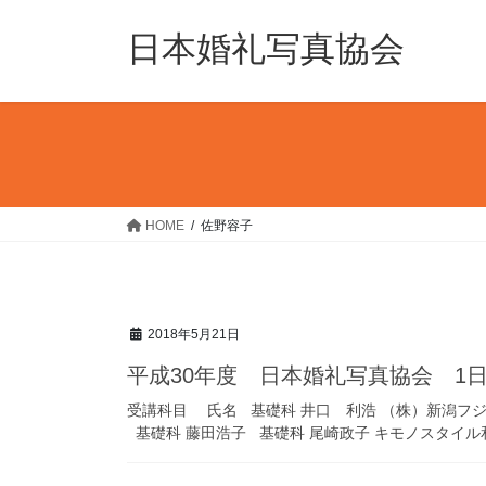
コ
ナ
ン
ビ
日本婚礼写真協会
テ
ゲ
ン
ー
ツ
シ
へ
ョ
ス
ン
キ
に
ッ
移
HOME
佐野容子
プ
動
2018年5月21日
平成30年度 日本婚礼写真協会 1
受講科目 氏名 基礎科 井口 利浩 （株）新潟フジ
基礎科 藤田浩子 基礎科 尾崎政子 キモノスタイル和Ｓ