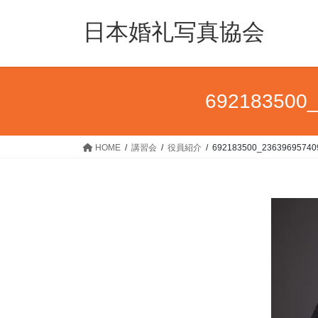
コ
ナ
ン
ビ
日本婚礼写真協会
テ
ゲ
ン
ー
ツ
シ
へ
ョ
692183500
ス
ン
キ
に
ッ
移
HOME
講習会
役員紹介
692183500_23639695740
プ
動