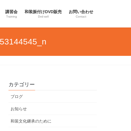
講習会
和装振付けDVD販売
お問い合わせ
Training
Dvd-sell
Contact
53144545_n
カテゴリー
ブログ
お知らせ
和装文化継承のために