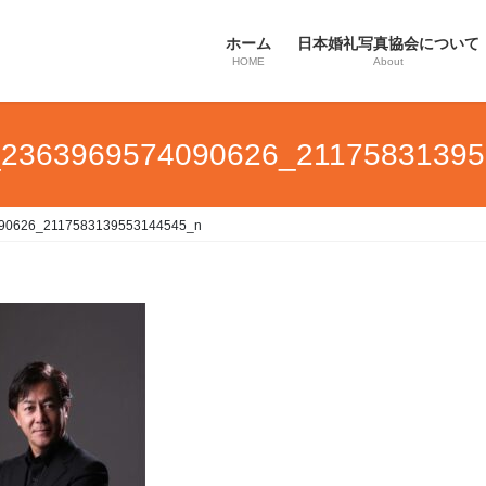
ホーム
日本婚礼写真協会について
HOME
About
_2363969574090626_21175831395
90626_2117583139553144545_n